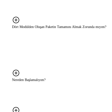
kararlarını, mesaj kurgusu ve konumlandırma gibi stratejik tercihleri
değerlendirirken bu perspektiften bakıyoruz. Araştırma gerektiren
durumlarda ise ihtiyaca göre doğru yöntemi birlikte belirliyoruz.
Dört Modülden Oluşan Paketin Tamamını Almak Zorunda mıyım?
Hayır. Hizmet modelimiz tamamen ihtiyaca göre şekilleniyor.
DEEPDISCOVER, DEEPINSIGHT, DEEPSTRATEGY ve
DEEPDRIVE adını verdiğimiz dört aşama var; bunların tamamını
almanız gerekmiyor. Yalnızca bir aşamaya ihtiyaç duyabilirsiniz ya
da birkaçını birleştirerek size en uygun yapıyı kurabilirsiniz. Bunu
birlikte belirliyoruz.
Nereden Başlamalıyım?
Detaylı bir brief ya da hazır bir strateji planıyla gelmenize gerek
yok. Nerede takıldığınızı, ne yapmak istediğinizi ya da neyin işe
yaramadığını anlatmanız yeterli. Oradan birlikte bakıyoruz.