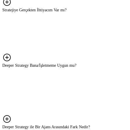
Stratejiye Gerçekten İhtiyacım Var mı?
Pazarın hızla değiştiği bir ortamda yalnızca güçlü bir ürün veya hizmet
yeterli değildir; başarı, doğru içgörülerle desteklenmiş, uygulanabilir bir
stratejiyle mümkündür. Rekabette öne çıkmak, doğru hedefe doğru mesajla
ulaşmak ve kaynakları verimli kullanmak için strateji şarttır. Deeper
Strategy, işinizi tesadüflere bırakmaz; her adımı veri ve içgörüyle planlar.
Deeper Strategy Bana/İşletmeme Uygun mu?
Kesinlikle! Deeper Strategy, büyüme hedefi olan KOBİ'lerden ölçeklenmek
isteyen markalara kadar her ölçekte işletme için uygundur. Biz yalnızca
büyük bütçeli markalarla değil; büyüme hedefi olan, karar süreçlerini
netleştirmek isteyen her marka ile çalışırız. Bizim için önemli olan
şirketinizin veya bütçenizin büyüklüğü değil, markanızı büyütme ve
potansiyelinizi gerçekleştirme iradenizdir.
Deeper Strategy ile Bir Ajans Arasındaki Fark Nedir?