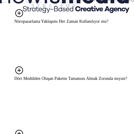
tamamlar. Ajansınızla çelişmiyoruz, onunla birlikte çalışıyoruz.
Nöropazarlama Yaklaşımı Her Zaman Kullanılıyor mu?
Her projede kapsamlı bir nöropazarlama araştırması yapmıyoruz.
Ama bu bakış açısı her projede arka planda çalışıyor; tüketici
kararlarını, mesaj kurgusu ve konumlandırma gibi stratejik tercihleri
değerlendirirken bu perspektiften bakıyoruz. Araştırma gerektiren
durumlarda ise ihtiyaca göre doğru yöntemi birlikte belirliyoruz.
Dört Modülden Oluşan Paketin Tamamını Almak Zorunda mıyım?
Hayır. Hizmet modelimiz tamamen ihtiyaca göre şekilleniyor.
DEEPDISCOVER, DEEPINSIGHT, DEEPSTRATEGY ve
DEEPDRIVE adını verdiğimiz dört aşama var; bunların tamamını
almanız gerekmiyor. Yalnızca bir aşamaya ihtiyaç duyabilirsiniz ya
da birkaçını birleştirerek size en uygun yapıyı kurabilirsiniz. Bunu
birlikte belirliyoruz.