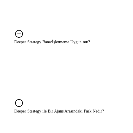
hizmet yeterli değildir; başarı, doğru içgörülerle desteklenmiş,
uygulanabilir bir stratejiyle mümkündür. Rekabette öne çıkmak,
doğru hedefe doğru mesajla ulaşmak ve kaynakları verimli
kullanmak için strateji şarttır. Deeper Strategy, işinizi tesadüflere
bırakmaz; her adımı veri ve içgörüyle planlar.
Deeper Strategy Bana/İşletmeme Uygun mu?
Kesinlikle! Deeper Strategy, büyüme hedefi olan KOBİ'lerden
ölçeklenmek isteyen markalara kadar her ölçekte işletme için
uygundur. Biz yalnızca büyük bütçeli markalarla değil; büyüme
hedefi olan, karar süreçlerini netleştirmek isteyen her marka ile
çalışırız. Bizim için önemli olan şirketinizin veya bütçenizin
büyüklüğü değil, markanızı büyütme ve potansiyelinizi
gerçekleştirme iradenizdir.
Deeper Strategy ile Bir Ajans Arasındaki Fark Nedir?
Ajanslar genellikle belirli bir ürün ya da kampanyaya odaklanır.