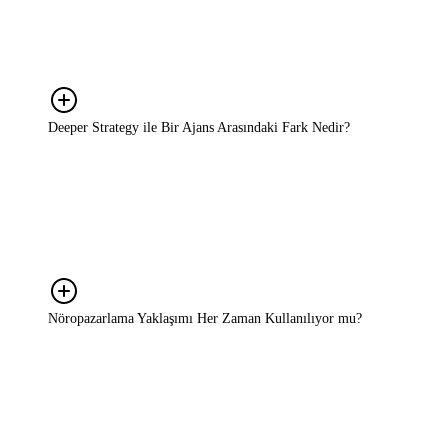
hedefi olan, karar süreçlerini netleştirmek isteyen her marka ile
çalışırız. Bizim için önemli olan şirketinizin veya bütçenizin
büyüklüğü değil, markanızı büyütme ve potansiyelinizi
gerçekleştirme iradenizdir.
Deeper Strategy ile Bir Ajans Arasındaki Fark Nedir?
Ajanslar genellikle belirli bir ürün ya da kampanyaya odaklanır.
Reklam üretir, sosyal medyayı yönetir, içerik çıkarır. Biz ise
markanın tüm stratejik sürecine bakıyoruz; neyin yapılacağına karar
verme aşamasında yanınızdayız. Bu iki rol çoğu zaman birbirini
tamamlar. Ajansınızla çelişmiyoruz, onunla birlikte çalışıyoruz.
Nöropazarlama Yaklaşımı Her Zaman Kullanılıyor mu?
Her projede kapsamlı bir nöropazarlama araştırması yapmıyoruz.
Ama bu bakış açısı her projede arka planda çalışıyor; tüketici
kararlarını, mesaj kurgusu ve konumlandırma gibi stratejik tercihleri
değerlendirirken bu perspektiften bakıyoruz. Araştırma gerektiren