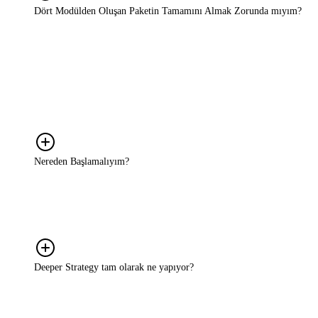
Dört Modülden Oluşan Paketin Tamamını Almak Zorunda mıyım?
Hayır. Hizmet modelimiz tamamen ihtiyaca göre şekilleniyor.
DEEPDISCOVER, DEEPINSIGHT, DEEPSTRATEGY ve
DEEPDRIVE adını verdiğimiz dört aşama var; bunların tamamını
almanız gerekmiyor. Yalnızca bir aşamaya ihtiyaç duyabilirsiniz ya
da birkaçını birleştirerek size en uygun yapıyı kurabilirsiniz. Bunu
birlikte belirliyoruz.
Nereden Başlamalıyım?
Detaylı bir brief ya da hazır bir strateji planıyla gelmenize gerek
yok. Nerede takıldığınızı, ne yapmak istediğinizi ya da neyin işe
yaramadığını anlatmanız yeterli. Oradan birlikte bakıyoruz.
Deeper Strategy tam olarak ne yapıyor?
Markaların büyüme sürecinde karşılaştığı belirsizlikleri ortadan