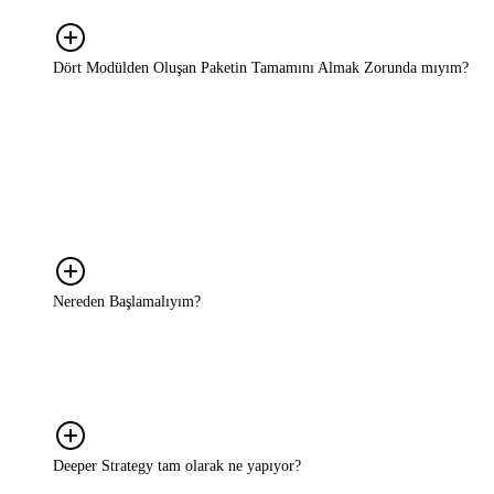
durumlarda ise ihtiyaca göre doğru yöntemi birlikte belirliyoruz.
Dört Modülden Oluşan Paketin Tamamını Almak Zorunda mıyım?
Hayır. Hizmet modelimiz tamamen ihtiyaca göre şekilleniyor.
DEEPDISCOVER, DEEPINSIGHT, DEEPSTRATEGY ve
DEEPDRIVE adını verdiğimiz dört aşama var; bunların tamamını
almanız gerekmiyor. Yalnızca bir aşamaya ihtiyaç duyabilirsiniz ya
da birkaçını birleştirerek size en uygun yapıyı kurabilirsiniz. Bunu
birlikte belirliyoruz.
Nereden Başlamalıyım?
Detaylı bir brief ya da hazır bir strateji planıyla gelmenize gerek
yok. Nerede takıldığınızı, ne yapmak istediğinizi ya da neyin işe
yaramadığını anlatmanız yeterli. Oradan birlikte bakıyoruz.
Deeper Strategy tam olarak ne yapıyor?