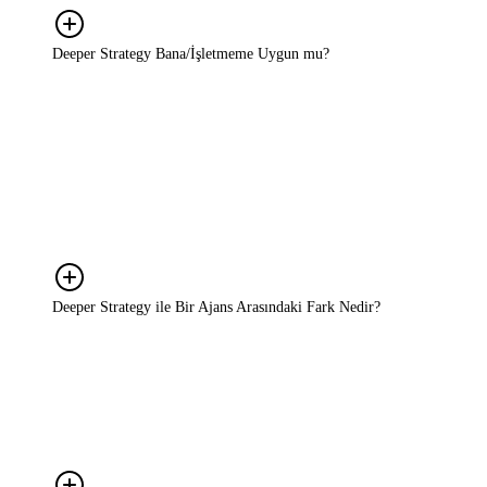
Deeper Strategy Bana/İşletmeme Uygun mu?
Kesinlikle! Deeper Strategy, büyüme hedefi olan KOBİ'lerden
ölçeklenmek isteyen markalara kadar her ölçekte işletme için
uygundur. Biz yalnızca büyük bütçeli markalarla değil; büyüme
hedefi olan, karar süreçlerini netleştirmek isteyen her marka ile
çalışırız. Bizim için önemli olan şirketinizin veya bütçenizin
büyüklüğü değil, markanızı büyütme ve potansiyelinizi
gerçekleştirme iradenizdir.
Deeper Strategy ile Bir Ajans Arasındaki Fark Nedir?
Ajanslar genellikle belirli bir ürün ya da kampanyaya odaklanır.
Reklam üretir, sosyal medyayı yönetir, içerik çıkarır. Biz ise
markanın tüm stratejik sürecine bakıyoruz; neyin yapılacağına karar
verme aşamasında yanınızdayız. Bu iki rol çoğu zaman birbirini
tamamlar. Ajansınızla çelişmiyoruz, onunla birlikte çalışıyoruz.