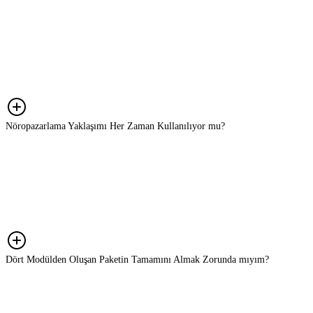
Ajanslar genellikle belirli bir ürün ya da kampanyaya odaklanır. Reklam
üretir, sosyal medyayı yönetir, içerik çıkarır. Biz ise markanın tüm stratejik
sürecine bakıyoruz; neyin yapılacağına karar verme aşamasında
yanınızdayız. Bu iki rol çoğu zaman birbirini tamamlar. Ajansınızla
çelişmiyoruz, onunla birlikte çalışıyoruz.
Nöropazarlama Yaklaşımı Her Zaman Kullanılıyor mu?
Her projede kapsamlı bir nöropazarlama araştırması yapmıyoruz. Ama bu
bakış açısı her projede arka planda çalışıyor; tüketici kararlarını, mesaj
kurgusu ve konumlandırma gibi stratejik tercihleri değerlendirirken bu
perspektiften bakıyoruz. Araştırma gerektiren durumlarda ise ihtiyaca göre
doğru yöntemi birlikte belirliyoruz.
Dört Modülden Oluşan Paketin Tamamını Almak Zorunda mıyım?
Hayır. Hizmet modelimiz tamamen ihtiyaca göre şekilleniyor.
DEEPDISCOVER, DEEPINSIGHT, DEEPSTRATEGY ve DEEPDRIVE