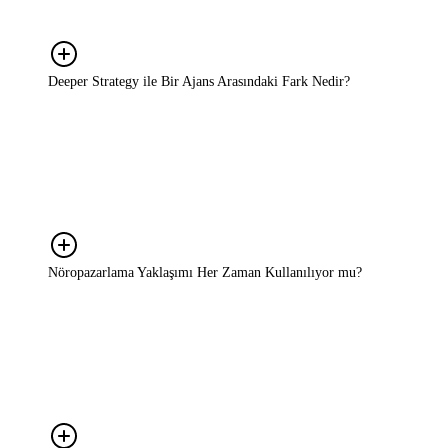
büyüklüğü değil, markanızı büyütme ve potansiyelinizi
gerçekleştirme iradenizdir.
Deeper Strategy ile Bir Ajans Arasındaki Fark Nedir?
Ajanslar genellikle belirli bir ürün ya da kampanyaya odaklanır.
Reklam üretir, sosyal medyayı yönetir, içerik çıkarır. Biz ise
markanın tüm stratejik sürecine bakıyoruz; neyin yapılacağına karar
verme aşamasında yanınızdayız. Bu iki rol çoğu zaman birbirini
tamamlar. Ajansınızla çelişmiyoruz, onunla birlikte çalışıyoruz.
Nöropazarlama Yaklaşımı Her Zaman Kullanılıyor mu?
Her projede kapsamlı bir nöropazarlama araştırması yapmıyoruz.
Ama bu bakış açısı her projede arka planda çalışıyor; tüketici
kararlarını, mesaj kurgusu ve konumlandırma gibi stratejik tercihleri
değerlendirirken bu perspektiften bakıyoruz. Araştırma gerektiren
durumlarda ise ihtiyaca göre doğru yöntemi birlikte belirliyoruz.