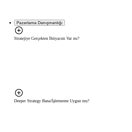
Kapsam, hedef ve süreye göre size özel bir teklif hazırlıyoruz. Bunu
belirleyebilmek için önce kısa bir görüşme yapıyoruz. O görüşme
ücretsiz.
Pazarlama Danışmanlığı
Stratejiye Gerçekten İhtiyacım Var mı?
Pazarın hızla değiştiği bir ortamda yalnızca güçlü bir ürün veya
hizmet yeterli değildir; başarı, doğru içgörülerle desteklenmiş,
uygulanabilir bir stratejiyle mümkündür. Rekabette öne çıkmak,
doğru hedefe doğru mesajla ulaşmak ve kaynakları verimli
kullanmak için strateji şarttır. Deeper Strategy, işinizi tesadüflere
bırakmaz; her adımı veri ve içgörüyle planlar.
Deeper Strategy Bana/İşletmeme Uygun mu?
Kesinlikle! Deeper Strategy, büyüme hedefi olan KOBİ'lerden
ölçeklenmek isteyen markalara kadar her ölçekte işletme için
uygundur. Biz yalnızca büyük bütçeli markalarla değil; büyüme