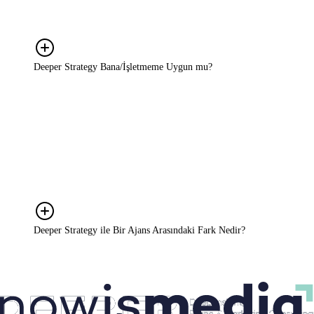
kullanmak için strateji şarttır. Deeper Strategy, işinizi tesadüflere
bırakmaz; her adımı veri ve içgörüyle planlar.
Deeper Strategy Bana/İşletmeme Uygun mu?
Kesinlikle! Deeper Strategy, büyüme hedefi olan KOBİ'lerden
ölçeklenmek isteyen markalara kadar her ölçekte işletme için
uygundur. Biz yalnızca büyük bütçeli markalarla değil; büyüme
hedefi olan, karar süreçlerini netleştirmek isteyen her marka ile
çalışırız. Bizim için önemli olan şirketinizin veya bütçenizin
büyüklüğü değil, markanızı büyütme ve potansiyelinizi
gerçekleştirme iradenizdir.
Deeper Strategy ile Bir Ajans Arasındaki Fark Nedir?
Ajanslar genellikle belirli bir ürün ya da kampanyaya odaklanır.
Reklam üretir, sosyal medyayı yönetir, içerik çıkarır. Biz ise
markanın tüm stratejik sürecine bakıyoruz; neyin yapılacağına karar
verme aşamasında yanınızdayız. Bu iki rol çoğu zaman birbirini