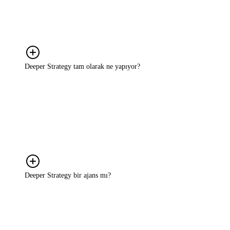
Detaylı bir brief ya da hazır bir strateji planıyla gelmenize gerek
yok. Nerede takıldığınızı, ne yapmak istediğinizi ya da neyin işe
yaramadığını anlatmanız yeterli. Oradan birlikte bakıyoruz.
Deeper Strategy tam olarak ne yapıyor?
Markaların büyüme sürecinde karşılaştığı belirsizlikleri ortadan
kaldırıyoruz. Bunun için önce gerçek sorunu birlikte netleştiriyoruz;
sonra tüketiciyi, pazarı ve markanın mevcut konumunu anlıyoruz.
Ardından size özel, uygulanabilir bir strateji kuruyoruz ve o
stratejiyi hayata geçirme sürecinde yanınızda oluyoruz. Rapor sunup
ayrılmıyoruz.
Deeper Strategy bir ajans mı?
Hayır. Ajanslar genellikle belirli bir hizmet alanına odaklanır; reklam
üretir, sosyal medya yönetir, tasarım yapar. Biz bunların hiçbirini
yapmıyoruz. Bizim işimiz, hangi kararın alınması gerektiğini birlikte