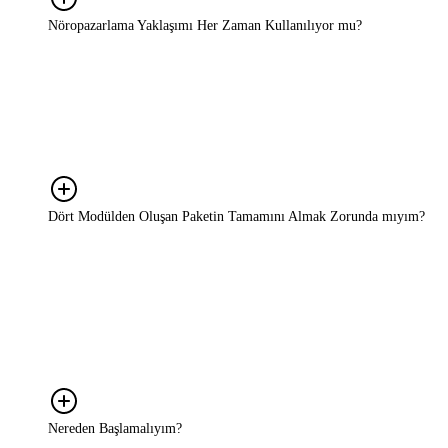
Nöropazarlama Yaklaşımı Her Zaman Kullanılıyor mu?
Her projede kapsamlı bir nöropazarlama araştırması yapmıyoruz.
Ama bu bakış açısı her projede arka planda çalışıyor; tüketici
kararlarını, mesaj kurgusu ve konumlandırma gibi stratejik tercihleri
değerlendirirken bu perspektiften bakıyoruz. Araştırma gerektiren
durumlarda ise ihtiyaca göre doğru yöntemi birlikte belirliyoruz.
Dört Modülden Oluşan Paketin Tamamını Almak Zorunda mıyım?
Hayır. Hizmet modelimiz tamamen ihtiyaca göre şekilleniyor.
DEEPDISCOVER, DEEPINSIGHT, DEEPSTRATEGY ve
DEEPDRIVE adını verdiğimiz dört aşama var; bunların tamamını
almanız gerekmiyor. Yalnızca bir aşamaya ihtiyaç duyabilirsiniz ya
da birkaçını birleştirerek size en uygun yapıyı kurabilirsiniz. Bunu
birlikte belirliyoruz.
Nereden Başlamalıyım?