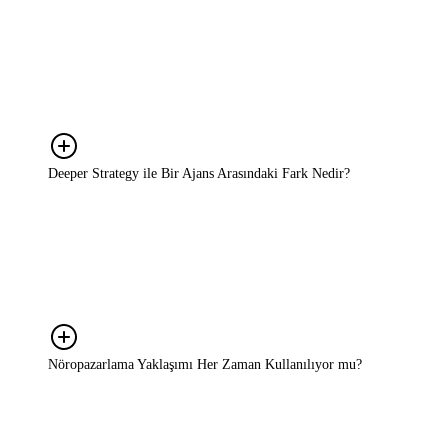
ölçeklenmek isteyen markalara kadar her ölçekte işletme için
uygundur. Biz yalnızca büyük bütçeli markalarla değil; büyüme
hedefi olan, karar süreçlerini netleştirmek isteyen her marka ile
çalışırız. Bizim için önemli olan şirketinizin veya bütçenizin
büyüklüğü değil, markanızı büyütme ve potansiyelinizi
gerçekleştirme iradenizdir.
Deeper Strategy ile Bir Ajans Arasındaki Fark Nedir?
Ajanslar genellikle belirli bir ürün ya da kampanyaya odaklanır.
Reklam üretir, sosyal medyayı yönetir, içerik çıkarır. Biz ise
markanın tüm stratejik sürecine bakıyoruz; neyin yapılacağına karar
verme aşamasında yanınızdayız. Bu iki rol çoğu zaman birbirini
tamamlar. Ajansınızla çelişmiyoruz, onunla birlikte çalışıyoruz.
Nöropazarlama Yaklaşımı Her Zaman Kullanılıyor mu?
Her projede kapsamlı bir nöropazarlama araştırması yapmıyoruz.
Ama bu bakış açısı her projede arka planda çalışıyor; tüketici