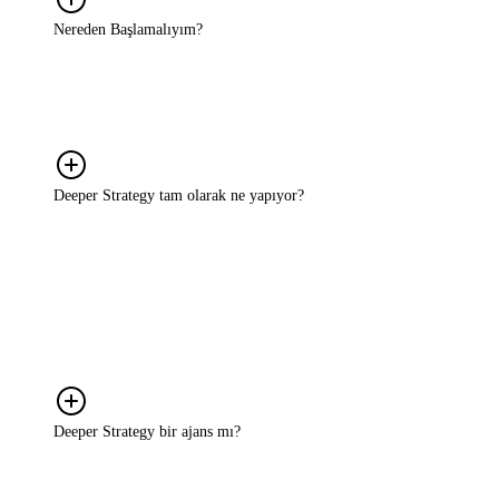
Nereden Başlamalıyım?
Detaylı bir brief ya da hazır bir strateji planıyla gelmenize gerek
yok. Nerede takıldığınızı, ne yapmak istediğinizi ya da neyin işe
yaramadığını anlatmanız yeterli. Oradan birlikte bakıyoruz.
Deeper Strategy tam olarak ne yapıyor?
Markaların büyüme sürecinde karşılaştığı belirsizlikleri ortadan
kaldırıyoruz. Bunun için önce gerçek sorunu birlikte netleştiriyoruz;
sonra tüketiciyi, pazarı ve markanın mevcut konumunu anlıyoruz.
Ardından size özel, uygulanabilir bir strateji kuruyoruz ve o
stratejiyi hayata geçirme sürecinde yanınızda oluyoruz. Rapor sunup
ayrılmıyoruz.
Deeper Strategy bir ajans mı?
Hayır. Ajanslar genellikle belirli bir hizmet alanına odaklanır; reklam