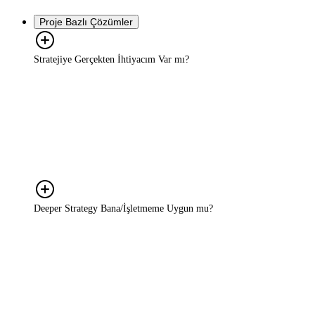
ücretsiz.
Proje Bazlı Çözümler
Stratejiye Gerçekten İhtiyacım Var mı?
Pazarın hızla değiştiği bir ortamda yalnızca güçlü bir ürün veya
hizmet yeterli değildir; başarı, doğru içgörülerle desteklenmiş,
uygulanabilir bir stratejiyle mümkündür. Rekabette öne çıkmak,
doğru hedefe doğru mesajla ulaşmak ve kaynakları verimli
kullanmak için strateji şarttır. Deeper Strategy, işinizi tesadüflere
bırakmaz; her adımı veri ve içgörüyle planlar.
Deeper Strategy Bana/İşletmeme Uygun mu?
Kesinlikle! Deeper Strategy, büyüme hedefi olan KOBİ'lerden
ölçeklenmek isteyen markalara kadar her ölçekte işletme için
uygundur. Biz yalnızca büyük bütçeli markalarla değil; büyüme
hedefi olan, karar süreçlerini netleştirmek isteyen her marka ile
çalışırız. Bizim için önemli olan şirketinizin veya bütçenizin