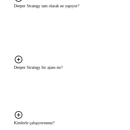
Deeper Strategy tam olarak ne yapıyor?
Markaların büyüme sürecinde karşılaştığı belirsizlikleri ortadan
kaldırıyoruz. Bunun için önce gerçek sorunu birlikte netleştiriyoruz;
sonra tüketiciyi, pazarı ve markanın mevcut konumunu anlıyoruz.
Ardından size özel, uygulanabilir bir strateji kuruyoruz ve o
stratejiyi hayata geçirme sürecinde yanınızda oluyoruz. Rapor sunup
ayrılmıyoruz.
Deeper Strategy bir ajans mı?
Hayır. Ajanslar genellikle belirli bir hizmet alanına odaklanır; reklam
üretir, sosyal medya yönetir, tasarım yapar. Biz bunların hiçbirini
yapmıyoruz. Bizim işimiz, hangi kararın alınması gerektiğini birlikte
bulmak ve o kararı doğru temellere oturtmak. Ajansınızla değil,
ondan önce çalışıyorsunuz.
Kimlerle çalışıyorsunuz?