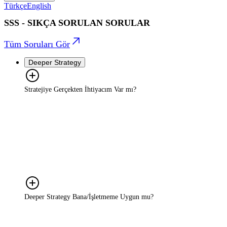
Türkçe
English
SSS - SIKÇA SORULAN SORULAR
Tüm Soruları Gör
Deeper Strategy
Stratejiye Gerçekten İhtiyacım Var mı?
Pazarın hızla değiştiği bir ortamda yalnızca güçlü bir ürün veya
hizmet yeterli değildir; başarı, doğru içgörülerle desteklenmiş,
uygulanabilir bir stratejiyle mümkündür. Rekabette öne çıkmak,
doğru hedefe doğru mesajla ulaşmak ve kaynakları verimli
kullanmak için strateji şarttır. Deeper Strategy, işinizi tesadüflere
bırakmaz; her adımı veri ve içgörüyle planlar.
Deeper Strategy Bana/İşletmeme Uygun mu?
Kesinlikle! Deeper Strategy, büyüme hedefi olan KOBİ'lerden