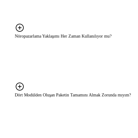
Reklam üretir, sosyal medyayı yönetir, içerik çıkarır. Biz ise
markanın tüm stratejik sürecine bakıyoruz; neyin yapılacağına karar
verme aşamasında yanınızdayız. Bu iki rol çoğu zaman birbirini
tamamlar. Ajansınızla çelişmiyoruz, onunla birlikte çalışıyoruz.
Nöropazarlama Yaklaşımı Her Zaman Kullanılıyor mu?
Her projede kapsamlı bir nöropazarlama araştırması yapmıyoruz.
Ama bu bakış açısı her projede arka planda çalışıyor; tüketici
kararlarını, mesaj kurgusu ve konumlandırma gibi stratejik tercihleri
değerlendirirken bu perspektiften bakıyoruz. Araştırma gerektiren
durumlarda ise ihtiyaca göre doğru yöntemi birlikte belirliyoruz.
Dört Modülden Oluşan Paketin Tamamını Almak Zorunda mıyım?
Hayır. Hizmet modelimiz tamamen ihtiyaca göre şekilleniyor.
DEEPDISCOVER, DEEPINSIGHT, DEEPSTRATEGY ve
DEEPDRIVE adını verdiğimiz dört aşama var; bunların tamamını
almanız gerekmiyor. Yalnızca bir aşamaya ihtiyaç duyabilirsiniz ya
da birkaçını birleştirerek size en uygun yapıyı kurabilirsiniz. Bunu