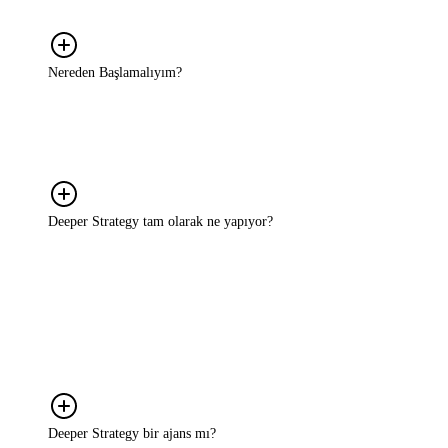
birlikte belirliyoruz.
Nereden Başlamalıyım?
Detaylı bir brief ya da hazır bir strateji planıyla gelmenize gerek
yok. Nerede takıldığınızı, ne yapmak istediğinizi ya da neyin işe
yaramadığını anlatmanız yeterli. Oradan birlikte bakıyoruz.
Deeper Strategy tam olarak ne yapıyor?
Markaların büyüme sürecinde karşılaştığı belirsizlikleri ortadan
kaldırıyoruz. Bunun için önce gerçek sorunu birlikte netleştiriyoruz;
sonra tüketiciyi, pazarı ve markanın mevcut konumunu anlıyoruz.
Ardından size özel, uygulanabilir bir strateji kuruyoruz ve o
stratejiyi hayata geçirme sürecinde yanınızda oluyoruz. Rapor sunup
ayrılmıyoruz.
Deeper Strategy bir ajans mı?