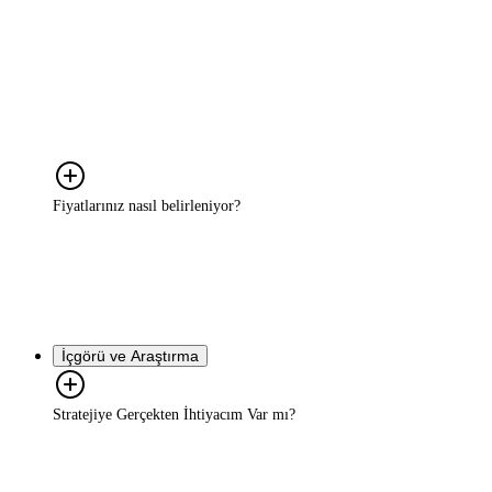
İki farklı profilde markalarla çalışıyoruz. Birincisi, büyümek isteyen
ama nereden başlayacağını netleştiremeyen KOBİ'ler. İkincisi,
pazarda belirli bir yere gelmiş ama daha ileriye gitmek için tüketiciyi
daha iyi anlaması gereken orta ve büyük ölçekli markalar. Ortak
nokta şu: her iki profil de kararlarını sezgiye değil, gerçek içgörüye
dayandırmak istiyor.
Fiyatlarınız nasıl belirleniyor?
Sabit bir paket fiyatımız yok çünkü her markanın ihtiyacı farklı.
Kapsam, hedef ve süreye göre size özel bir teklif hazırlıyoruz. Bunu
belirleyebilmek için önce kısa bir görüşme yapıyoruz. O görüşme
ücretsiz.
İçgörü ve Araştırma
Stratejiye Gerçekten İhtiyacım Var mı?
Pazarın hızla değiştiği bir ortamda yalnızca güçlü bir ürün veya